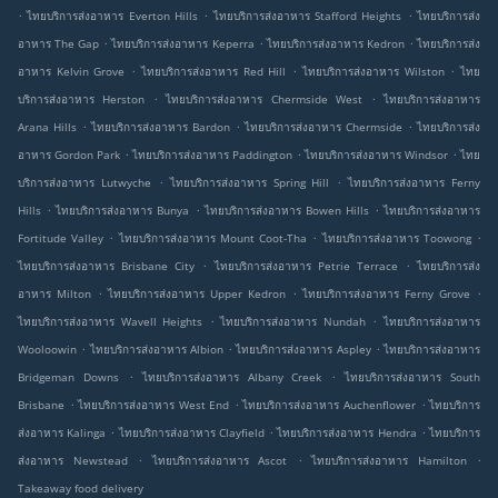
.
.
.
ไทยบริการส่งอาหาร Everton Hills
ไทยบริการส่งอาหาร Stafford Heights
ไทยบริการส่ง
.
.
.
อาหาร The Gap
ไทยบริการส่งอาหาร Keperra
ไทยบริการส่งอาหาร Kedron
ไทยบริการส่ง
.
.
.
อาหาร Kelvin Grove
ไทยบริการส่งอาหาร Red Hill
ไทยบริการส่งอาหาร Wilston
ไทย
.
.
บริการส่งอาหาร Herston
ไทยบริการส่งอาหาร Chermside West
ไทยบริการส่งอาหาร
.
.
.
Arana Hills
ไทยบริการส่งอาหาร Bardon
ไทยบริการส่งอาหาร Chermside
ไทยบริการส่ง
.
.
.
อาหาร Gordon Park
ไทยบริการส่งอาหาร Paddington
ไทยบริการส่งอาหาร Windsor
ไทย
.
.
บริการส่งอาหาร Lutwyche
ไทยบริการส่งอาหาร Spring Hill
ไทยบริการส่งอาหาร Ferny
.
.
.
Hills
ไทยบริการส่งอาหาร Bunya
ไทยบริการส่งอาหาร Bowen Hills
ไทยบริการส่งอาหาร
.
.
.
Fortitude Valley
ไทยบริการส่งอาหาร Mount Coot-Tha
ไทยบริการส่งอาหาร Toowong
.
.
ไทยบริการส่งอาหาร Brisbane City
ไทยบริการส่งอาหาร Petrie Terrace
ไทยบริการส่ง
.
.
.
อาหาร Milton
ไทยบริการส่งอาหาร Upper Kedron
ไทยบริการส่งอาหาร Ferny Grove
.
.
ไทยบริการส่งอาหาร Wavell Heights
ไทยบริการส่งอาหาร Nundah
ไทยบริการส่งอาหาร
.
.
.
Wooloowin
ไทยบริการส่งอาหาร Albion
ไทยบริการส่งอาหาร Aspley
ไทยบริการส่งอาหาร
.
.
Bridgeman Downs
ไทยบริการส่งอาหาร Albany Creek
ไทยบริการส่งอาหาร South
.
.
.
Brisbane
ไทยบริการส่งอาหาร West End
ไทยบริการส่งอาหาร Auchenflower
ไทยบริการ
.
.
.
ส่งอาหาร Kalinga
ไทยบริการส่งอาหาร Clayfield
ไทยบริการส่งอาหาร Hendra
ไทยบริการ
.
.
.
ส่งอาหาร Newstead
ไทยบริการส่งอาหาร Ascot
ไทยบริการส่งอาหาร Hamilton
Takeaway food delivery