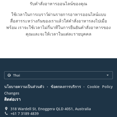
รับคำสั่งอาหารออนไลน์ของคุณ
ใช้เวลาในการเบราว์ผ่านรายการอาหารออนไลน์แบบ
สื่อสารระหว่างกันของเราแล้วใส่คำสั่งอาหารลงไปเมื่อ
พร้อม เราจะใช้เวลาไม่กี่นาทีในการยืนยันคำสั่งอาหารของ
คุณและจะให้เวลาในแต่ละรายบุคคล
.
.
นโยบายความเป็นส่วนตัว
ข้อตกลงการบริการ
Cookie Policy
Changes
ติดต่อเรา
318 Wardell St, Enoggera QLD 4051, Australia
+61 7 3189 4839