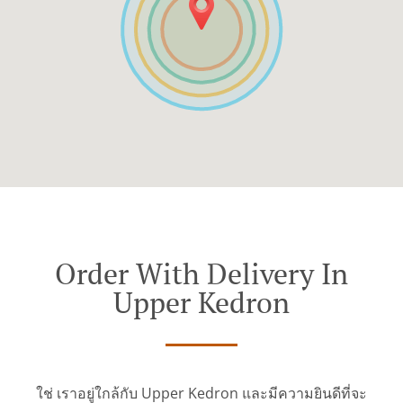
Order With Delivery In
Upper Kedron
ใช่ เราอยู่ใกล้กับ Upper Kedron และมีความยินดีที่จะ