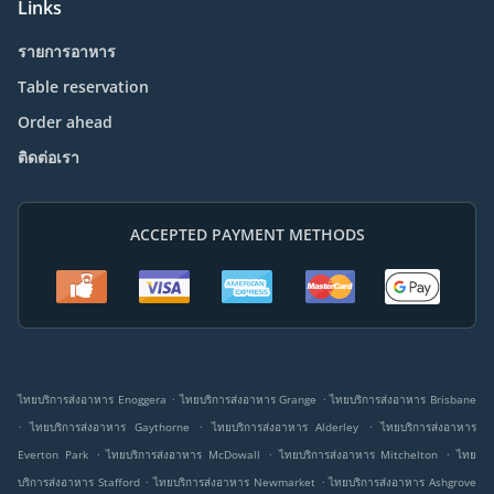
Links
รายการอาหาร
Table reservation
Order ahead
ติดต่อเรา
ACCEPTED PAYMENT METHODS
.
.
ไทยบริการส่งอาหาร Enoggera
ไทยบริการส่งอาหาร Grange
ไทยบริการส่งอาหาร Brisbane
.
.
.
ไทยบริการส่งอาหาร Gaythorne
ไทยบริการส่งอาหาร Alderley
ไทยบริการส่งอาหาร
.
.
.
Everton Park
ไทยบริการส่งอาหาร McDowall
ไทยบริการส่งอาหาร Mitchelton
ไทย
.
.
บริการส่งอาหาร Stafford
ไทยบริการส่งอาหาร Newmarket
ไทยบริการส่งอาหาร Ashgrove