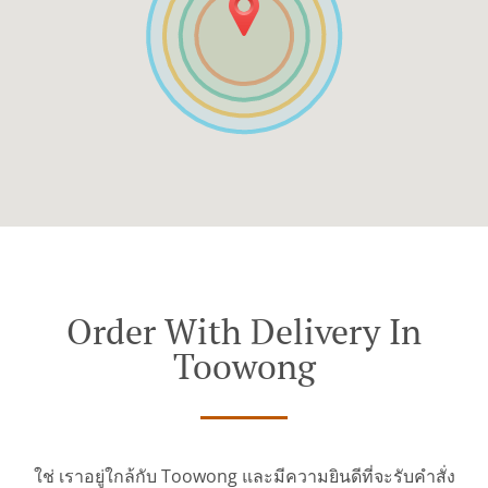
Order With Delivery In
Toowong
ใช่ เราอยู่ใกล้กับ Toowong และมีความยินดีที่จะรับคำสั่ง