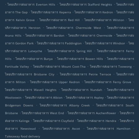
.
.
.
ไทยบริการส่งอาหาร Everton Hills
ไทยบริการส่งอาหาร Stafford Heights
ไทยบริการส่ง
.
.
.
อาหาร The Gap
ไทยบริการส่งอาหาร Keperra
ไทยบริการส่งอาหาร Kedron
ไทยบริการส่ง
.
.
.
อาหาร Kelvin Grove
ไทยบริการส่งอาหาร Red Hill
ไทยบริการส่งอาหาร Wilston
ไทย
.
.
บริการส่งอาหาร Herston
ไทยบริการส่งอาหาร Chermside West
ไทยบริการส่งอาหาร
.
.
.
Arana Hills
ไทยบริการส่งอาหาร Bardon
ไทยบริการส่งอาหาร Chermside
ไทยบริการส่ง
.
.
.
อาหาร Gordon Park
ไทยบริการส่งอาหาร Paddington
ไทยบริการส่งอาหาร Windsor
ไทย
.
.
บริการส่งอาหาร Lutwyche
ไทยบริการส่งอาหาร Spring Hill
ไทยบริการส่งอาหาร Ferny
.
.
.
Hills
ไทยบริการส่งอาหาร Bunya
ไทยบริการส่งอาหาร Bowen Hills
ไทยบริการส่งอาหาร
.
.
.
Fortitude Valley
ไทยบริการส่งอาหาร Mount Coot-Tha
ไทยบริการส่งอาหาร Toowong
.
.
ไทยบริการส่งอาหาร Brisbane City
ไทยบริการส่งอาหาร Petrie Terrace
ไทยบริการส่ง
.
.
.
อาหาร Milton
ไทยบริการส่งอาหาร Upper Kedron
ไทยบริการส่งอาหาร Ferny Grove
.
.
ไทยบริการส่งอาหาร Wavell Heights
ไทยบริการส่งอาหาร Nundah
ไทยบริการส่งอาหาร
.
.
.
Wooloowin
ไทยบริการส่งอาหาร Albion
ไทยบริการส่งอาหาร Aspley
ไทยบริการส่งอาหาร
.
.
Bridgeman Downs
ไทยบริการส่งอาหาร Albany Creek
ไทยบริการส่งอาหาร South
.
.
.
Brisbane
ไทยบริการส่งอาหาร West End
ไทยบริการส่งอาหาร Auchenflower
ไทยบริการ
.
.
.
ส่งอาหาร Kalinga
ไทยบริการส่งอาหาร Clayfield
ไทยบริการส่งอาหาร Hendra
ไทยบริการ
.
.
.
ส่งอาหาร Newstead
ไทยบริการส่งอาหาร Ascot
ไทยบริการส่งอาหาร Hamilton
Takeaway food delivery