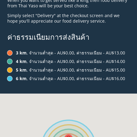
When you want to get served like a king then food delivery
from Thai Yaso will be your best choice.
Simply select "Delivery" at the checkout screen and we
hope you'll appreciate our food delivery service.
ค่าธรรมเนียมการส่งสินค้า
3 km
, จำนวนต่ำสุด - AU$0.00, ค่าธรรมเนียม - AU$13.00
4 km
, จำนวนต่ำสุด - AU$0.00, ค่าธรรมเนียม - AU$14.00
5 km
, จำนวนต่ำสุด - AU$0.00, ค่าธรรมเนียม - AU$15.00
6 km
, จำนวนต่ำสุด - AU$0.00, ค่าธรรมเนียม - AU$16.00