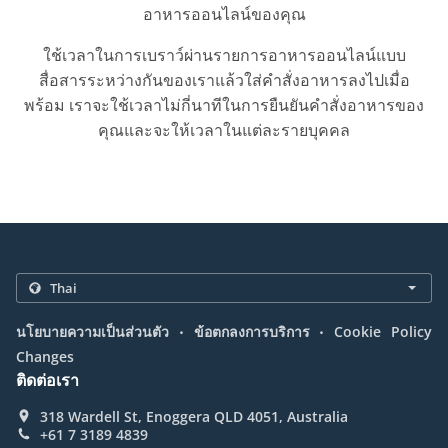
อาหารออนไลน์ของคุณ
ใช้เวลาในการเบราว์ผ่านรายการอาหารออนไลน์แบบ
สื่อสารระหว่างกันของเราแล้วใส่คำสั่งอาหารลงไปเมื่อ
พร้อม เราจะใช้เวลาไม่กี่นาทีในการยืนยันคำสั่งอาหารของ
คุณและจะให้เวลาในแต่ละรายบุคคล
.
.
นโยบายความเป็นส่วนตัว
ข้อตกลงการบริการ
Cookie Policy
Changes
ติดต่อเรา
318 Wardell St, Enoggera QLD 4051, Australia
+61 7 3189 4839