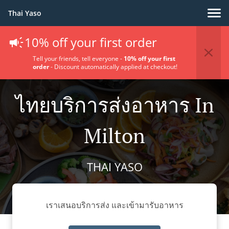
Thai Yaso
10% off your first order
Tell your friends, tell everyone -
10
% off your first
order
- Discount automatically applied at checkout!
ไทยบริการส่งอาหาร In
Milton
THAI YASO
เราเสนอบริการส่ง และเข้ามารับอาหาร