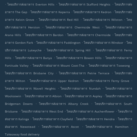
.
.
.
ไทยบริการส่งอาหาร Everton Hills
ไทยบริการส่งอาหาร Stafford Heights
ไทยบริการส่ง
.
.
.
อาหาร The Gap
ไทยบริการส่งอาหาร Keperra
ไทยบริการส่งอาหาร Kedron
ไทยบริการส่ง
.
.
.
อาหาร Kelvin Grove
ไทยบริการส่งอาหาร Red Hill
ไทยบริการส่งอาหาร Wilston
ไทย
.
.
บริการส่งอาหาร Herston
ไทยบริการส่งอาหาร Chermside West
ไทยบริการส่งอาหาร
.
.
.
Arana Hills
ไทยบริการส่งอาหาร Bardon
ไทยบริการส่งอาหาร Chermside
ไทยบริการส่ง
.
.
.
อาหาร Gordon Park
ไทยบริการส่งอาหาร Paddington
ไทยบริการส่งอาหาร Windsor
ไทย
.
.
บริการส่งอาหาร Lutwyche
ไทยบริการส่งอาหาร Spring Hill
ไทยบริการส่งอาหาร Ferny
.
.
.
Hills
ไทยบริการส่งอาหาร Bunya
ไทยบริการส่งอาหาร Bowen Hills
ไทยบริการส่งอาหาร
.
.
.
Fortitude Valley
ไทยบริการส่งอาหาร Mount Coot-Tha
ไทยบริการส่งอาหาร Toowong
.
.
ไทยบริการส่งอาหาร Brisbane City
ไทยบริการส่งอาหาร Petrie Terrace
ไทยบริการส่ง
.
.
.
อาหาร Milton
ไทยบริการส่งอาหาร Upper Kedron
ไทยบริการส่งอาหาร Ferny Grove
.
.
ไทยบริการส่งอาหาร Wavell Heights
ไทยบริการส่งอาหาร Nundah
ไทยบริการส่งอาหาร
.
.
.
Wooloowin
ไทยบริการส่งอาหาร Albion
ไทยบริการส่งอาหาร Aspley
ไทยบริการส่งอาหาร
.
.
Bridgeman Downs
ไทยบริการส่งอาหาร Albany Creek
ไทยบริการส่งอาหาร South
.
.
.
Brisbane
ไทยบริการส่งอาหาร West End
ไทยบริการส่งอาหาร Auchenflower
ไทยบริการ
.
.
.
ส่งอาหาร Kalinga
ไทยบริการส่งอาหาร Clayfield
ไทยบริการส่งอาหาร Hendra
ไทยบริการ
.
.
.
ส่งอาหาร Newstead
ไทยบริการส่งอาหาร Ascot
ไทยบริการส่งอาหาร Hamilton
Takeaway food delivery