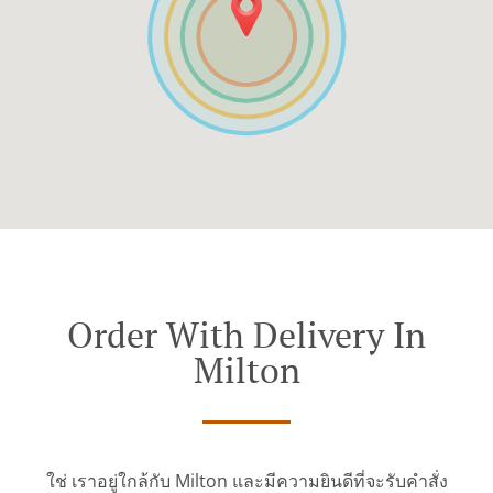
Order With Delivery In
Milton
ใช่ เราอยู่ใกล้กับ Milton และมีความยินดีที่จะรับคำสั่ง