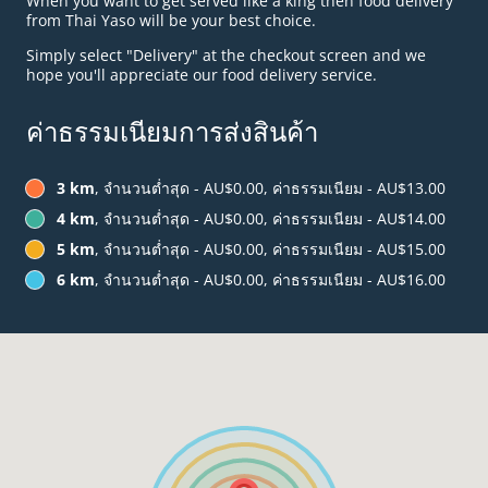
When you want to get served like a king then food delivery
from Thai Yaso will be your best choice.
Simply select "Delivery" at the checkout screen and we
hope you'll appreciate our food delivery service.
ค่าธรรมเนียมการส่งสินค้า
3 km
, จำนวนต่ำสุด - AU$0.00, ค่าธรรมเนียม - AU$13.00
4 km
, จำนวนต่ำสุด - AU$0.00, ค่าธรรมเนียม - AU$14.00
5 km
, จำนวนต่ำสุด - AU$0.00, ค่าธรรมเนียม - AU$15.00
6 km
, จำนวนต่ำสุด - AU$0.00, ค่าธรรมเนียม - AU$16.00