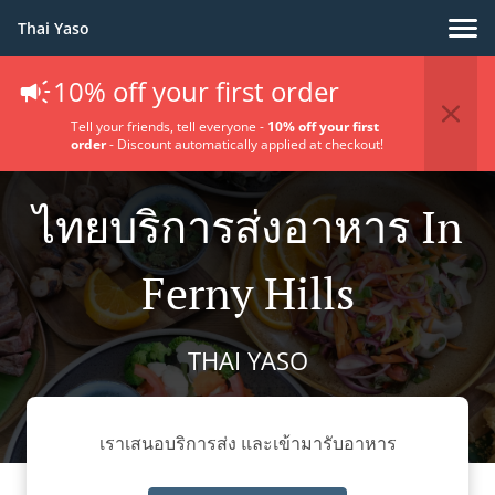
Thai Yaso
10% off your first order
Tell your friends, tell everyone -
10
% off your first
order
- Discount automatically applied at checkout!
ไทยบริการส่งอาหาร In
Ferny Hills
THAI YASO
เราเสนอบริการส่ง และเข้ามารับอาหาร