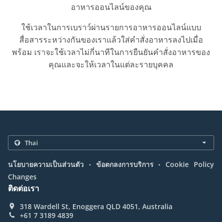
อาหารออนไลน์ของคุณ
ใช้เวลาในการเบราว์ผ่านรายการอาหารออนไลน์แบบ
สื่อสารระหว่างกันของเราแล้วใส่คำสั่งอาหารลงไปเมื่อ
พร้อม เราจะใช้เวลาไม่กี่นาทีในการยืนยันคำสั่งอาหารของ
คุณและจะให้เวลาในแต่ละรายบุคคล
.
.
นโยบายความเป็นส่วนตัว
ข้อตกลงการบริการ
Cookie Policy
Changes
ติดต่อเรา
318 Wardell St, Enoggera QLD 4051, Australia
+61 7 3189 4839