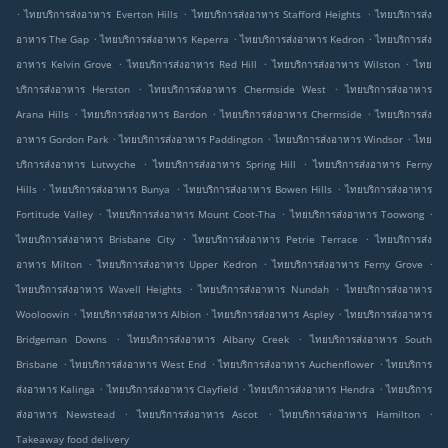
.
.
.
ไทยบริการส่งอาหาร Everton Hills
ไทยบริการส่งอาหาร Stafford Heights
ไทยบริการส่ง
.
.
.
อาหาร The Gap
ไทยบริการส่งอาหาร Keperra
ไทยบริการส่งอาหาร Kedron
ไทยบริการส่ง
.
.
.
อาหาร Kelvin Grove
ไทยบริการส่งอาหาร Red Hill
ไทยบริการส่งอาหาร Wilston
ไทย
.
.
บริการส่งอาหาร Herston
ไทยบริการส่งอาหาร Chermside West
ไทยบริการส่งอาหาร
.
.
.
Arana Hills
ไทยบริการส่งอาหาร Bardon
ไทยบริการส่งอาหาร Chermside
ไทยบริการส่ง
.
.
.
อาหาร Gordon Park
ไทยบริการส่งอาหาร Paddington
ไทยบริการส่งอาหาร Windsor
ไทย
.
.
บริการส่งอาหาร Lutwyche
ไทยบริการส่งอาหาร Spring Hill
ไทยบริการส่งอาหาร Ferny
.
.
.
Hills
ไทยบริการส่งอาหาร Bunya
ไทยบริการส่งอาหาร Bowen Hills
ไทยบริการส่งอาหาร
.
.
.
Fortitude Valley
ไทยบริการส่งอาหาร Mount Coot-Tha
ไทยบริการส่งอาหาร Toowong
.
.
ไทยบริการส่งอาหาร Brisbane City
ไทยบริการส่งอาหาร Petrie Terrace
ไทยบริการส่ง
.
.
.
อาหาร Milton
ไทยบริการส่งอาหาร Upper Kedron
ไทยบริการส่งอาหาร Ferny Grove
.
.
ไทยบริการส่งอาหาร Wavell Heights
ไทยบริการส่งอาหาร Nundah
ไทยบริการส่งอาหาร
.
.
.
Wooloowin
ไทยบริการส่งอาหาร Albion
ไทยบริการส่งอาหาร Aspley
ไทยบริการส่งอาหาร
.
.
Bridgeman Downs
ไทยบริการส่งอาหาร Albany Creek
ไทยบริการส่งอาหาร South
.
.
.
Brisbane
ไทยบริการส่งอาหาร West End
ไทยบริการส่งอาหาร Auchenflower
ไทยบริการ
.
.
.
ส่งอาหาร Kalinga
ไทยบริการส่งอาหาร Clayfield
ไทยบริการส่งอาหาร Hendra
ไทยบริการ
.
.
.
ส่งอาหาร Newstead
ไทยบริการส่งอาหาร Ascot
ไทยบริการส่งอาหาร Hamilton
Takeaway food delivery