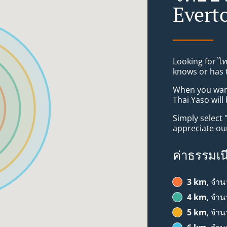
Everto
Looking for ไ
knows or has 
When you want 
Thai Yaso will
Simply select 
appreciate our
ค่าธรรมเน
3 km
, จำน
4 km
, จำน
5 km
, จำน