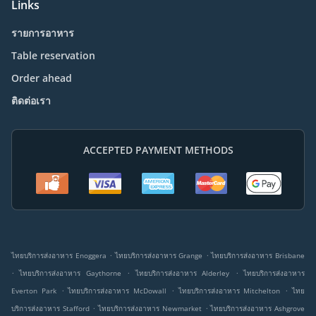
Links
รายการอาหาร
Table reservation
Order ahead
ติดต่อเรา
ACCEPTED PAYMENT METHODS
.
.
ไทยบริการส่งอาหาร Enoggera
ไทยบริการส่งอาหาร Grange
ไทยบริการส่งอาหาร Brisbane
.
.
.
ไทยบริการส่งอาหาร Gaythorne
ไทยบริการส่งอาหาร Alderley
ไทยบริการส่งอาหาร
.
.
.
Everton Park
ไทยบริการส่งอาหาร McDowall
ไทยบริการส่งอาหาร Mitchelton
ไทย
.
.
บริการส่งอาหาร Stafford
ไทยบริการส่งอาหาร Newmarket
ไทยบริการส่งอาหาร Ashgrove