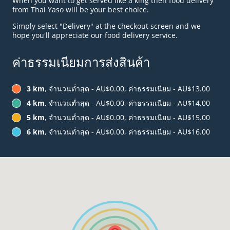
When you want to get served like a king then food delivery
from Thai Yaso will be your best choice.
Simply select "Delivery" at the checkout screen and we
hope you'll appreciate our food delivery service.
ค่าธรรมเนียมการส่งสินค้า
3 km
, จำนวนต่ำสุด - AU$0.00, ค่าธรรมเนียม - AU$13.00
4 km
, จำนวนต่ำสุด - AU$0.00, ค่าธรรมเนียม - AU$14.00
5 km
, จำนวนต่ำสุด - AU$0.00, ค่าธรรมเนียม - AU$15.00
6 km
, จำนวนต่ำสุด - AU$0.00, ค่าธรรมเนียม - AU$16.00