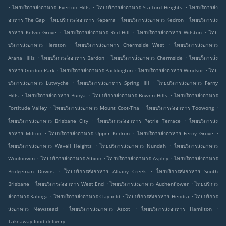
.
.
.
ไทยบริการส่งอาหาร Everton Hills
ไทยบริการส่งอาหาร Stafford Heights
ไทยบริการส่ง
.
.
.
อาหาร The Gap
ไทยบริการส่งอาหาร Keperra
ไทยบริการส่งอาหาร Kedron
ไทยบริการส่ง
.
.
.
อาหาร Kelvin Grove
ไทยบริการส่งอาหาร Red Hill
ไทยบริการส่งอาหาร Wilston
ไทย
.
.
บริการส่งอาหาร Herston
ไทยบริการส่งอาหาร Chermside West
ไทยบริการส่งอาหาร
.
.
.
Arana Hills
ไทยบริการส่งอาหาร Bardon
ไทยบริการส่งอาหาร Chermside
ไทยบริการส่ง
.
.
.
อาหาร Gordon Park
ไทยบริการส่งอาหาร Paddington
ไทยบริการส่งอาหาร Windsor
ไทย
.
.
บริการส่งอาหาร Lutwyche
ไทยบริการส่งอาหาร Spring Hill
ไทยบริการส่งอาหาร Ferny
.
.
.
Hills
ไทยบริการส่งอาหาร Bunya
ไทยบริการส่งอาหาร Bowen Hills
ไทยบริการส่งอาหาร
.
.
.
Fortitude Valley
ไทยบริการส่งอาหาร Mount Coot-Tha
ไทยบริการส่งอาหาร Toowong
.
.
ไทยบริการส่งอาหาร Brisbane City
ไทยบริการส่งอาหาร Petrie Terrace
ไทยบริการส่ง
.
.
.
อาหาร Milton
ไทยบริการส่งอาหาร Upper Kedron
ไทยบริการส่งอาหาร Ferny Grove
.
.
ไทยบริการส่งอาหาร Wavell Heights
ไทยบริการส่งอาหาร Nundah
ไทยบริการส่งอาหาร
.
.
.
Wooloowin
ไทยบริการส่งอาหาร Albion
ไทยบริการส่งอาหาร Aspley
ไทยบริการส่งอาหาร
.
.
Bridgeman Downs
ไทยบริการส่งอาหาร Albany Creek
ไทยบริการส่งอาหาร South
.
.
.
Brisbane
ไทยบริการส่งอาหาร West End
ไทยบริการส่งอาหาร Auchenflower
ไทยบริการ
.
.
.
ส่งอาหาร Kalinga
ไทยบริการส่งอาหาร Clayfield
ไทยบริการส่งอาหาร Hendra
ไทยบริการ
.
.
.
ส่งอาหาร Newstead
ไทยบริการส่งอาหาร Ascot
ไทยบริการส่งอาหาร Hamilton
Takeaway food delivery