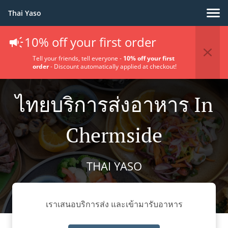
Thai Yaso
10% off your first order
Tell your friends, tell everyone -
10
% off your first
order
- Discount automatically applied at checkout!
ไทยบริการส่งอาหาร In
Chermside
THAI YASO
เราเสนอบริการส่ง และเข้ามารับอาหาร