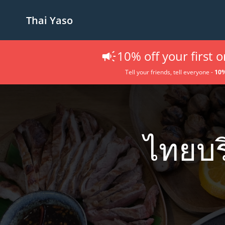
Thai Yaso
10% off your first 
Tell your friends, tell everyone -
10
%
ไทยบร