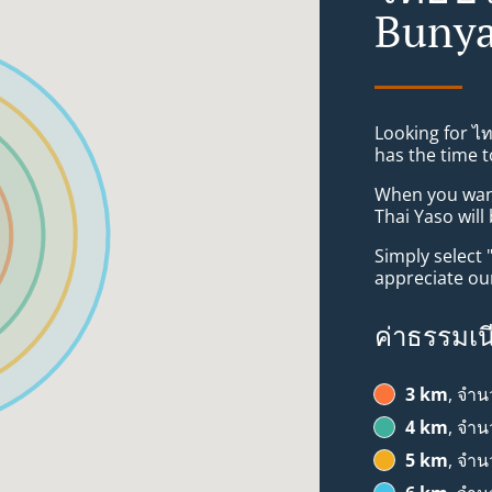
Buny
Looking for ไ
has the time t
When you want 
Thai Yaso will
Simply select 
appreciate our
ค่าธรรมเน
3 km
, จำน
4 km
, จำน
5 km
, จำน